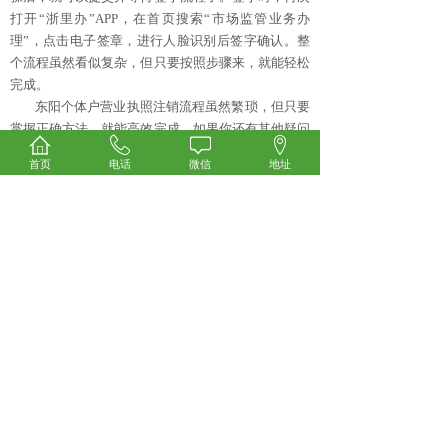
打开“浙里办”APP，在首页搜索“市场监管业务办
理”，点击电子签章，进行人脸识别后签字确认。整
个流程虽然看似复杂，但只要按照步骤来，就能轻松
完成。
东阳个体户营业执照注销流程虽然繁琐，但只要
掌握正确方法，就能高效完成。如果你还有其他疑问
或经验分享，欢迎在评论区留言交流哦！
首页
电话
微信
地址
上一篇：
浙江东阳个体户怎么注册
下一篇：
东阳公司停业，注销还是转让？
东阳市万顺企业管理有限公司
地址：东阳市东阳中部中心D幢西区602-7
电话：157-0589-8491（微信同号）
邮箱：526896198@qq.com
地址：www.057996150.com