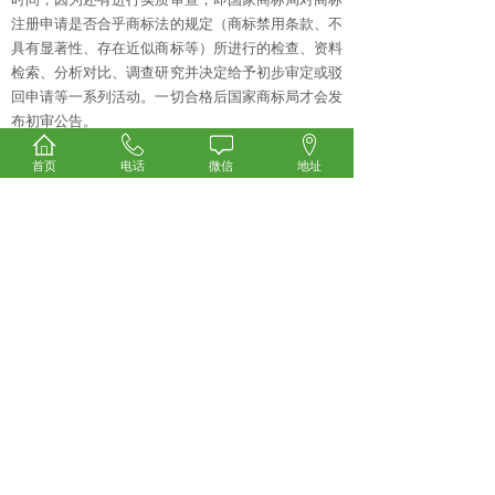
注册申请是否合乎商标法的规定（商标禁用条款、不
具有显著性、存在近似商标等）所进行的检查、资料
检索、分析对比、调查研究并决定给予初步审定或驳
回申请等一系列活动。一切合格后国家商标局才会发
布初审公告。
6、国家商标局才会发布初审公告之后，大约1个
首页
电话
微信
地址
月的时间你就可以领取注册证了。初步审定的商标自
刊登初步审定公告那一日算起三个月之内如果没有人
提出异议的或者是提出的异议经过国家商标局的裁定
判定为不成立的，那么该商标即注册生效，发放注册
证。
经过以上内容的介绍，相信您对商标的注册应该
已经有所了解了，在这竞争激烈的市场上我们要学会
用法律来保护我们的合法权益。
上一篇：
商标注册新骗局 商标注册失败被驳回是真的......
下一篇：
无