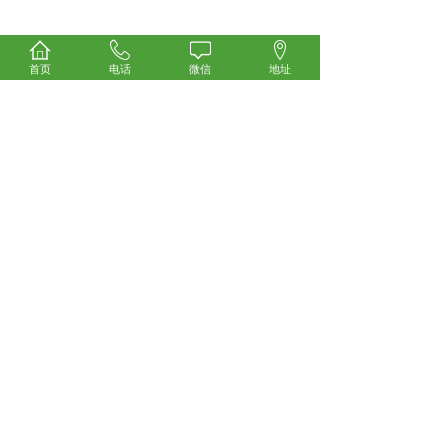
首页
电话
微信
地址
<
1
>
东阳市万顺企业管理有限公司
地址：东阳市东阳中部中心D幢西区602-7
电话：157-0589-8491（微信同号）
邮箱：526896198@qq.com
地址：www.057996150.com
157-0589-8491
Copyright © 2020 All Rights Reserved
东阳市万顺企业管理有限公司
浙ICP备19046199号-3